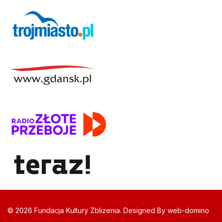
© 2026 Fundacja Kultury Zblizenia. Designed By web-domino